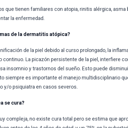
s que tienen familiares con atopia, rinitis alérgica, asma 
entar la enfermedad.
omas de la dermatitis atópica?
ificación de la piel debido al curso prolongado, la inflam
 continuo. La picazón persistente de la piel, interfiere con
 insomnio y trastornos del sueño. Esto puede disminuir
sto siempre es importante el manejo multidisciplinario qu
o y/o psiquiatra en casos severos.
ca se cura?
y compleja, no existe cura total pero se estima que ap
ven antes de los 4 años de edad, y un 75% en la pubertad