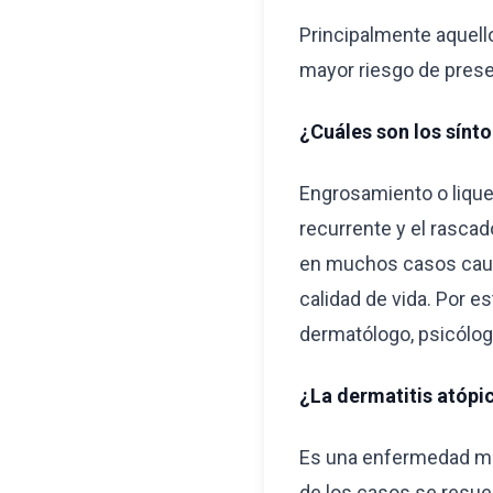
Principalmente aquello
mayor riesgo de pres
¿Cuáles son los sínt
Engrosamiento o liquen
recurrente y el rascado
en muchos casos causa
calidad de vida. Por e
dermatólogo, psicólog
¿La dermatitis atópi
Es una enfermedad mu
de los casos se resuel